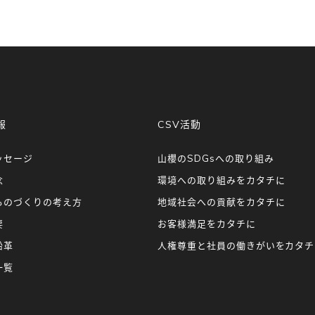
報
CSV活動
ッセージ
山櫻のSDGsへの取り組み
念
環境への取り組みをカタチに
ものづくりの考え方
地域社会への貢献をカタチに
要
お客様満足をカタチに
沿革
人権尊重と社員の働きがいをカタチ
一覧