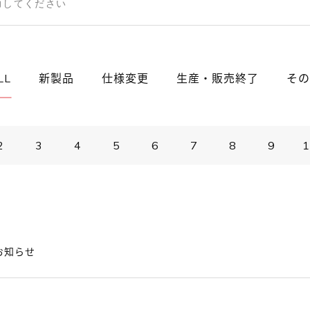
LL
新製品
仕様変更
生産・販売終了
その
2
3
4
5
6
7
8
9
1
お知らせ